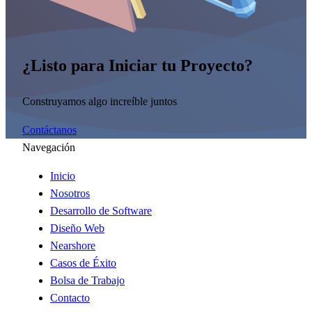
¿Listo para Iniciar tu Proyecto?
Construyamos algo increíble juntos
Contáctanos
Navegación
Inicio
Nosotros
Desarrollo de Software
Diseño Web
Nearshore
Casos de Éxito
Bolsa de Trabajo
Contacto