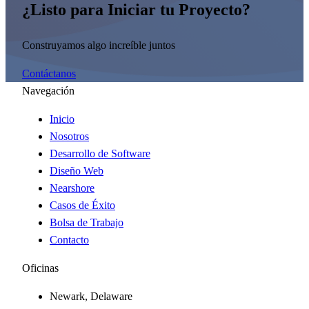
¿Listo para Iniciar tu Proyecto?
Construyamos algo increíble juntos
Contáctanos
Navegación
Inicio
Nosotros
Desarrollo de Software
Diseño Web
Nearshore
Casos de Éxito
Bolsa de Trabajo
Contacto
Oficinas
Newark, Delaware